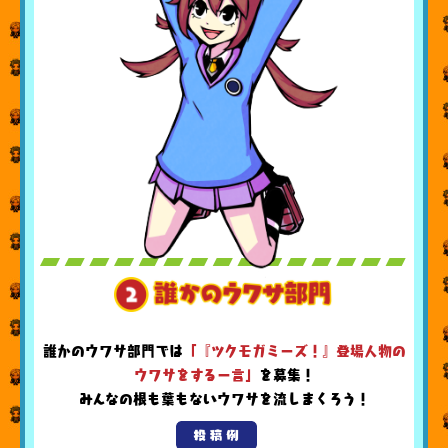
誰かのウワサ部門では
「『ツクモガミーズ！』登場人物の
ウワサをする一言」
を募集！
みんなの根も葉もないウワサを流しまくろう！