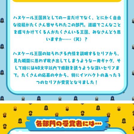
ハヌケール王国民としての一言だけでなく、とにかく自由
な投稿がたくさん寄せられたこの部門。道端でこんなこと
を喋りかけてくる人がたくさんいる王国、みなさんどう思
いますか……（笑）？
ハヌケール王国の知られざる内情を説明するセリフから、
見た瞬間に思わず吹き出してしまうような一発ギャグ、そ
して時には40文字以内で感動を誘うような深いセリフま
で。たくさんの応募の中から、特にインパクトのあった３
つのセリフが受賞となりました！