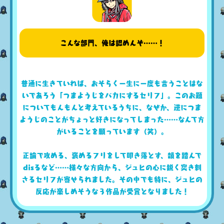
こんな部門、俺は認めんぞ……！
普通に生きていれば、おそらく一生に一度も言うことはな
いであろう「つまようじをバカにするセリフ」。このお題
についてもんもんと考えているうちに、なぜか、逆につま
ようじのことがちょっと好きになってしまった……なんて方
がいることを願っています（笑）。
正論で攻める、褒めるフリをして叩き落とす、韻を踏んで
disるなど……様々な方向から、ジュヒの心に鋭く突き刺
さるセリフが寄せられました。その中でも特に、ジュヒの
反応が楽しめそうな３作品が受賞となりました！