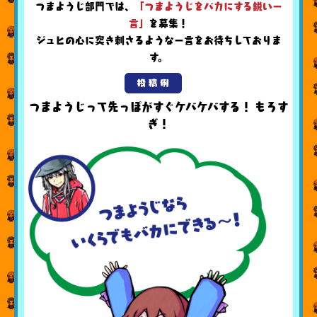
つまようじ部門では、
「つまようじをバカにする鋭い一
言」
を募集！
ジュヒの心に突き刺さるような一言をお待ちしておりま
す。
つまようじって先っぽがすぐケバケバする！ もろす
ぎ！