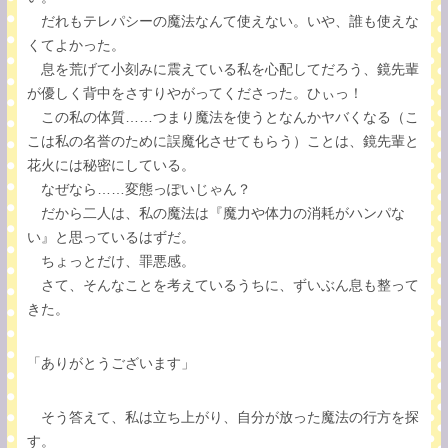
だれもテレパシーの魔法なんて使えない。いや、誰も使えな
くてよかった。
息を荒げて小刻みに震えている私を心配してだろう、鏡先輩
が優しく背中をさすりやがってくださった。ひぃっ！
この私の体質……つまり魔法を使うとなんかヤバくなる（こ
こは私の名誉のために誤魔化させてもらう）ことは、鏡先輩と
花火には秘密にしている。
なぜなら……変態っぽいじゃん？
だから二人は、私の魔法は『魔力や体力の消耗がハンパな
い』と思っているはずだ。
ちょっとだけ、罪悪感。
さて、そんなことを考えているうちに、ずいぶん息も整って
きた。
「ありがとうございます」
そう答えて、私は立ち上がり、自分が放った魔法の行方を探
す。