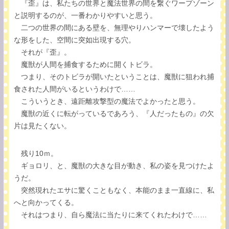
『歪』は、私たちの世界と魔法世界の間を繋ぐワープゾーン
と説明するのが、一番わかりやすいと思う。
二つの世界の間にある壁を、無理やりハンマーで壊したよう
な形をした、空間に突如出現する穴。
それが『歪』。
魔獣が人間を捕食するために開くトビラ。
つまり、そのトビラが開いたということは、魔獣に狙われ捕
食された人間がいるというわけで……
こういうとき、遠距離攻撃型の魔法でよかったと思う。
魔獣の近くに転がっているであろう、『人だったもの』の欠
片は見たくない。
残り10ｍ。
ギョロリ、と、魔獣の大きな目が動き、私の姿を見つけたよ
うだ。
突然現れたエサに驚くこともなく、本能のまま一直線に、私
へと向かってくる。
それはつまり、自ら魔法に当たりに来てくれたわけで……