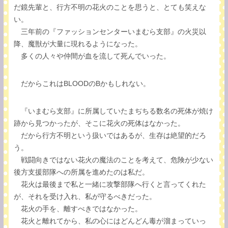
だ鏡先輩と、行方不明の花火のことを思うと、とても笑えな
い。
三年前の『ファッションセンターいまむら支部』の火災以
降、魔獣が大量に現れるようになった。
多くの人々や仲間が血を流して死んでいった。
だからこれはBLOODのBかもしれない。
『いまむら支部』に所属していたまぢちる数名の死体が焼け
跡から見つかったが、そこに花火の死体はなかった。
だから行方不明という扱いではあるが、生存は絶望的だろ
う。
戦闘向きではない花火の魔法のことを考えて、危険が少ない
後方支援部隊への所属を進めたのは私だ。
花火は最後まで私と一緒に攻撃部隊へ行くと言ってくれた
が、それを受け入れ、私が守るべきだった。
花火の手を、離すべきではなかった。
花火と離れてから、私の心にはどんどん毒が溜まっていっ