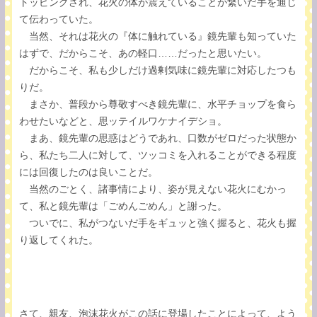
トッピングされ、花火の体が震えていることが繋いだ手を通じ
て伝わっていた。
当然、それは花火の『体に触れている』鏡先輩も知っていた
はずで、だからこそ、あの軽口……だったと思いたい。
だからこそ、私も少しだけ過剰気味に鏡先輩に対応したつも
りだ。
まさか、普段から尊敬すべき鏡先輩に、水平チョップを食ら
わせたいなどと、思ッテイルワケナイデショ。
まあ、鏡先輩の思惑はどうであれ、口数がゼロだった状態か
ら、私たち二人に対して、ツッコミを入れることができる程度
には回復したのは良いことだ。
当然のごとく、諸事情により、姿が見えない花火にむかっ
て、私と鏡先輩は「ごめんごめん」と謝った。
ついでに、私がつないだ手をギュッと強く握ると、花火も握
り返してくれた。
さて、親友、泡沫花火がこの話に登場したことによって、よう