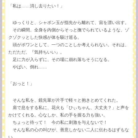
「私は……消し去りたい！」
ゆっくりと、シャボン玉が指先から離れて、宙を漂い出す。
その瞬間、全身を内側からそっと撫でられているような、ゾ
クゾクッとした快感が体を駆け巡る。
頭がポワンとして、一つのことしか考えられない。それは、
ただただ、『気持ちいい』。
足に力が入らずに、その場に崩れ落ちそうになる。
やばい、倒れ……
「おっと！」
そんな私を、鏡先輩が片手で軽々と抱きとめてくれた。
肩で息をする私に、花火も「ひぃちゃん、大丈夫？」と声を
かけてくれる。心なしか、私の手を握る力も強い。
ちょっと待って！ 今の私に刺激を与えないで！
そんな私の心の叫びが、善意しかない二人に伝わるはずもな
い。