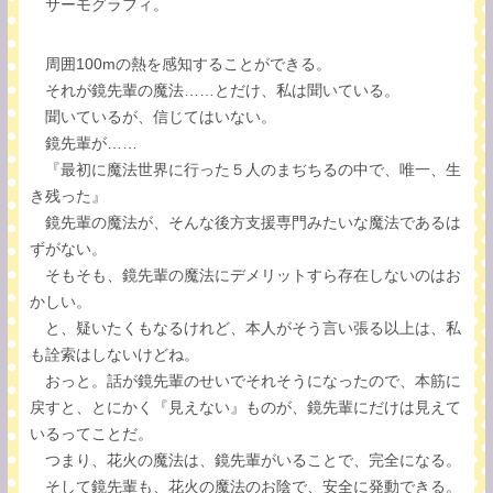
サーモグラフィ。
周囲100mの熱を感知することができる。
それが鏡先輩の魔法……とだけ、私は聞いている。
聞いているが、信じてはいない。
鏡先輩が……
『最初に魔法世界に行った５人のまぢちるの中で、唯一、生
き残った』
鏡先輩の魔法が、そんな後方支援専門みたいな魔法であるは
ずがない。
そもそも、鏡先輩の魔法にデメリットすら存在しないのはお
かしい。
と、疑いたくもなるけれど、本人がそう言い張る以上は、私
も詮索はしないけどね。
おっと。話が鏡先輩のせいでそれそうになったので、本筋に
戻すと、とにかく『見えない』ものが、鏡先輩にだけは見えて
いるってことだ。
つまり、花火の魔法は、鏡先輩がいることで、完全になる。
そして鏡先輩も、花火の魔法のお陰で、安全に発動できる。