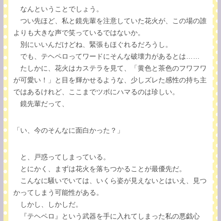
なんということでしょう。
つい先ほど、私と鏡先輩を注意していた花火が、この場の誰
よりも大きな声で笑っているではないか。
別にいいんだけどね、緊張もほぐれるだろうし。
でも、テヘペロってワードにそんな破壊力があるとは……
たしかに、花火はカステラを見て、「黄色と茶色のフワフワ
が可愛い！」と目を輝かせるような、少しズレた感性の持ち主
ではあるけれど、ここまでツボにハマるのは珍しい。
鏡先輩だって、
「い、今のそんなに面白かった？」
と、戸惑ってしまっている。
とにかく、まずは花火を落ちつかることが最優先だ。
こんなに騒いでいては、いくら姿が見えないとはいえ、見つ
かってしまう可能性がある。
しかし、しかしだ。
『テヘペロ』という武器を手に入れてしまった私の悪戯心