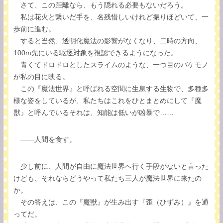
さて、この距離なら、もう隠れる必要もないだろう。
私は花火と繋いだ手を、名残惜しいけれど振りほどいて、一
歩前に進む。
すると当然、透明化魔法の影響がなくなり、二時の方向、
100m先にいる駆逐対象を視認できるようになった。
青くてドロドロとしたスライムのような、一つ目のバケモノ
が私の目に映る。
この『魔法世界』と呼ばれる空間に生息する生物で、多種多
様な姿をしているが、私たちはこれをひとまとめにして『魔
獣』と呼んでいるそれは、知能は低いが凶暴で……
――人間を食す。
少し前に、人間が自由に魔法世界へ行く手段がないと言った
けども、それならどうやって私たち三人が魔法世界に来たの
か。
その答えは、この『魔獣』が生み出す『歪（ひずみ）』を通
ってだ。