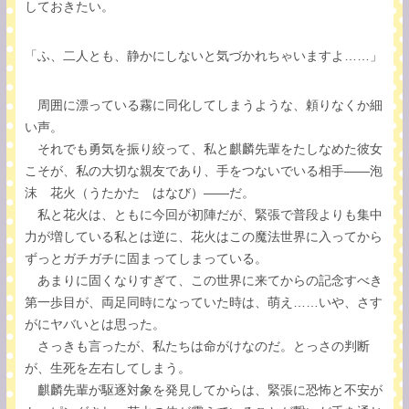
しておきたい。
「ふ、二人とも、静かにしないと気づかれちゃいますよ……」
周囲に漂っている霧に同化してしまうような、頼りなくか細
い声。
それでも勇気を振り絞って、私と麒麟先輩をたしなめた彼女
こそが、私の大切な親友であり、手をつないでいる相手――泡
沫 花火（うたかた はなび）――だ。
私と花火は、ともに今回が初陣だが、緊張で普段よりも集中
力が増している私とは逆に、花火はこの魔法世界に入ってから
ずっとガチガチに固まってしまっている。
あまりに固くなりすぎて、この世界に来てからの記念すべき
第一歩目が、両足同時になっていた時は、萌え……いや、さす
がにヤバいとは思った。
さっきも言ったが、私たちは命がけなのだ。とっさの判断
が、生死を左右してしまう。
麒麟先輩が駆逐対象を発見してからは、緊張に恐怖と不安が