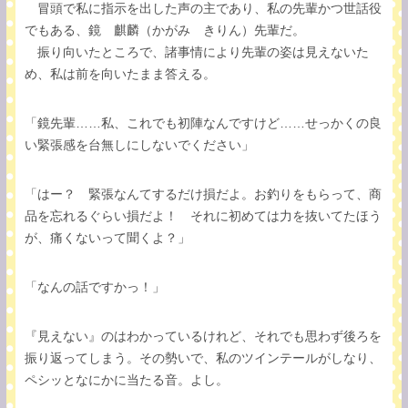
冒頭で私に指示を出した声の主であり、私の先輩かつ世話役
でもある、鏡 麒麟（かがみ きりん）先輩だ。
振り向いたところで、諸事情により先輩の姿は見えないた
め、私は前を向いたまま答える。
「鏡先輩……私、これでも初陣なんですけど……せっかくの良
い緊張感を台無しにしないでください」
「はー？ 緊張なんてするだけ損だよ。お釣りをもらって、商
品を忘れるぐらい損だよ！ それに初めては力を抜いてたほう
が、痛くないって聞くよ？」
「なんの話ですかっ！」
『見えない』のはわかっているけれど、それでも思わず後ろを
振り返ってしまう。その勢いで、私のツインテールがしなり、
ペシッとなにかに当たる音。よし。