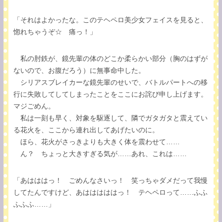
「それはよかったな。このテヘペロ美少女フェイスを見ると、
惚れちゃうぞ☆ 痛っ！」
私の肘鉄が、鏡先輩の体のどこか柔らかい部分（胸のはずが
ないので、お腹だろう）に無事命中した。
シリアスブレイカーな鏡先輩のせいで、バトルパートへの移
行に失敗してしてしまったことをここにお詫び申し上げます。
マジごめん。
私は一刻も早く、対象を駆逐して、隣でガタガタと震えてい
る花火を、ここから連れ出してあげたいのに。
ほら、花火がさっきよりも大きく体を震わせて……
ん？ ちょっと大きすぎる気が……あれ、これは……
「あはははっ！ ごめんなさいっ！ 笑っちゃダメだって我慢
してたんですけど、あはははははっ！ テヘペロって……ふふ
ふふふ……」