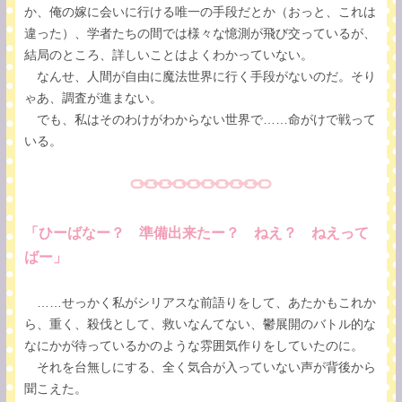
か、俺の嫁に会いに行ける唯一の手段だとか（おっと、これは
違った）、学者たちの間では様々な憶測が飛び交っているが、
結局のところ、詳しいことはよくわかっていない。
なんせ、人間が自由に魔法世界に行く手段がないのだ。そり
ゃあ、調査が進まない。
でも、私はそのわけがわからない世界で……命がけで戦って
いる。
「ひーばなー？ 準備出来たー？ ねえ？ ねえって
ばー」
……せっかく私がシリアスな前語りをして、あたかもこれか
ら、重く、殺伐として、救いなんてない、鬱展開のバトル的な
なにかが待っているかのような雰囲気作りをしていたのに。
それを台無しにする、全く気合が入っていない声が背後から
聞こえた。