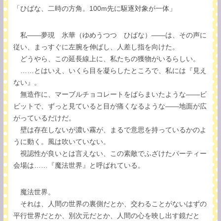
「ひばな、二時の方角。100m先に駆逐対象が一体」
私――夢現 氷華（ゆめうつつ ひばな）――は、その声に
従い、まっすぐに左腕を伸ばし、人差し指を向けた。
どうやら、この延長線上に、私たちの獲物がいるらしい。
……とはいえ、いくら目を凝らしたところで、私には『見え
ない』。
無造作に、マーブルチョコレートをばらまいたような――ビ
ビットで、ずっと見ていると目が痛くなるような――地面が広
がっているだけだ。
壁は存在しないが濃い霧が、まるで意思を持っているかのよ
うに動く。風は吹いていない。
視認性が良いとは言えない、この素敵でふざけたパーティー
会場は……『魔法世界』と呼ばれている。
魔法世界。
それは、人間の世界の裏側だとか、交わることがないはずの
平行世界だとか、別次元だとか、人間の心を映し出す鏡だと