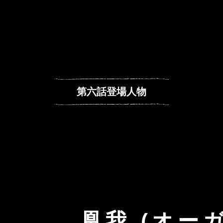
第六話登場人物
凰我 (オーガ