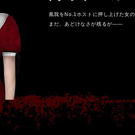
凰我をNo.1ホストに押し上げた女
まだ、あどけなさが残るが——