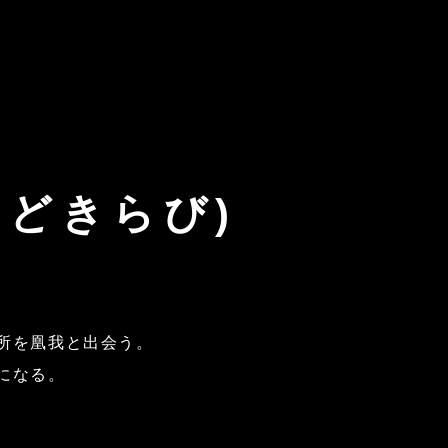
きどきらび)
所を凰我と出会う。
になる。